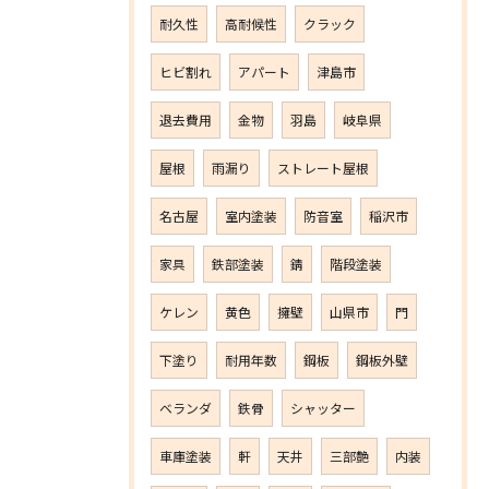
耐久性
高耐候性
クラック
ヒビ割れ
アパート
津島市
退去費用
金物
羽島
岐阜県
屋根
雨漏り
ストレート屋根
名古屋
室内塗装
防音室
稲沢市
家具
鉄部塗装
錆
階段塗装
ケレン
黄色
擁壁
山県市
門
下塗り
耐用年数
鋼板
鋼板外壁
ベランダ
鉄骨
シャッター
車庫塗装
軒
天井
三部艶
内装