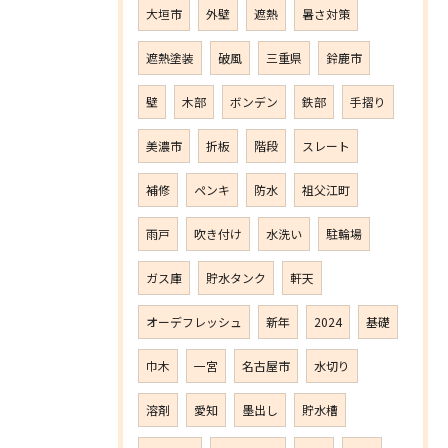
大垣市
外壁
遮熱
暑さ対策
遮熱塗装
破風
三重県
鈴鹿市
壁
木部
ボンデン
鉄部
手摺り
美濃市
折板
階段
スレート
補修
ペンキ
防水
祖父江町
雨戸
吹き付け
水洗い
駐輪場
ガス庫
貯水タンク
軒天
オーデフレッシュ
新年
2024
基礎
巾木
一宮
名古屋市
水切り
溶剤
愛知
墨出し
貯水槽