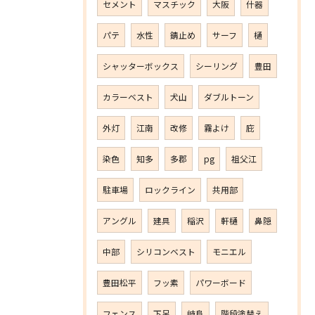
セメント
マスチック
大阪
什器
パテ
水性
錆止め
サーフ
樋
シャッターボックス
シーリング
豊田
カラーベスト
犬山
ダブルトーン
外灯
江南
改修
霧よけ
庇
染色
知多
多郡
pg
祖父江
駐車場
ロックライン
共用部
アングル
建具
稲沢
軒樋
鼻隠
中部
シリコンベスト
モニエル
豊田松平
フッ素
パワーボード
フェンス
下呂
岐阜
階段塗替え