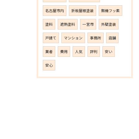
名古屋市内
折板屋根塗装
無機フッ素
塗料
遮熱塗料
一宮市
外壁塗装
戸建て
マンション
事務所
店舗
業者
費用
人気
評判
安い
安心