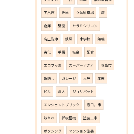
下呂市
折半
立体駐車場
床
倉庫
壁面
セラミシリコン
高圧洗浄
鉄扉
小学校
無機
劣化
手摺
板金
配管
エコフッ素
スーパーアクア
羽島市
鼻隠し
ガレージ
大垣
年末
ビル
求人
ジョリパット
エンシェントブリック
春日井市
岐阜市
折板屋根
塗装工事
ボクシング
マンション塗装