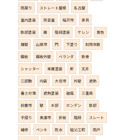
雨漏り
ストレート屋根
名古屋
室内塗装
防音室
稲沢市
家具
鉄部塗装
錆
階段塗装
ケレン
黄色
擁壁
山県市
門
下塗り
耐用年数
鋼板
鋼板外壁
ベランダ
鉄骨
シャッター
車庫塗装
軒
天井
三部艶
内装
大垣市
外壁
遮熱
暑さ対策
遮熱塗装
破風
三重県
鈴鹿市
壁
木部
ボンデン
鉄部
手摺り
美濃市
折板
階段
スレート
補修
ペンキ
防水
祖父江町
雨戸