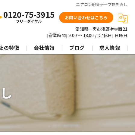
エアコン配管テープ巻き直し
0120-75-3915
お問い合わせはこちら
フリーダイヤル
愛知県一宮市浅野字寺西21
[営業時間] 9:00 〜 18:00 / [定休日] 日曜日
社の特徴
会社情報
ブログ
求人情報
リコン塗料
ッ素塗料
直し
藻土
機フッ素