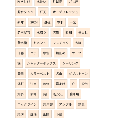
吹き付け
水洗い
駐輪場
ガス庫
貯水タンク
軒天
オーデフレッシュ
新年
2024
基礎
巾木
一宮
名古屋市
水切り
溶剤
愛知
墨出し
貯水槽
セメント
マスチック
大阪
什器
パテ
水性
錆止め
サーフ
樋
シャッターボックス
シーリング
豊田
カラーベスト
犬山
ダブルトーン
外灯
江南
改修
霧よけ
庇
染色
知多
多郡
pg
祖父江
駐車場
ロックライン
共用部
アングル
建具
稲沢
軒樋
鼻隠
中部