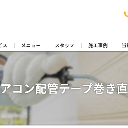
ビス
メニュー
スタッフ
施工事例
当
装
シ
装
フ
アコン配管テープ巻き
珪
無