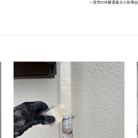
遮
一宮市の外壁塗装なら有限会