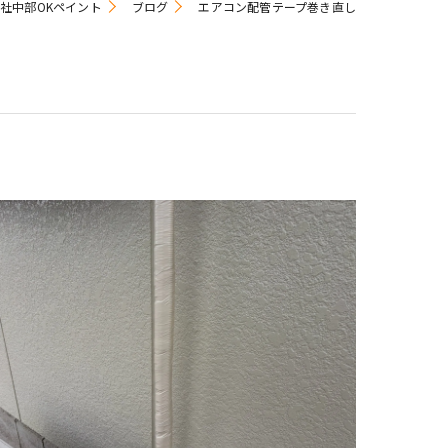
熱塗料
社中部OKペイント
ブログ
エアコン配管テープ巻き直し