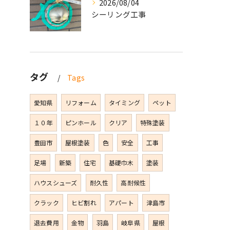
2026/08/04
シーリング工事
タグ
Tags
愛知県
リフォーム
タイミング
ペット
１０年
ピンホール
クリア
特殊塗装
豊田市
屋根塗装
色
安全
工事
足場
新築
住宅
基礎巾木
塗装
ハウスシューズ
耐久性
高耐候性
クラック
ヒビ割れ
アパート
津島市
退去費用
金物
羽島
岐阜県
屋根