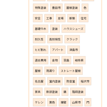
特殊塗装
豊田市
屋根塗装
色
安全
工事
足場
新築
住宅
基礎巾木
塗装
ハウスシューズ
耐久性
高耐候性
クラック
ヒビ割れ
アパート
津島市
退去費用
金物
羽島
岐阜県
屋根
雨漏り
ストレート屋根
名古屋
室内塗装
防音室
稲沢市
家具
鉄部塗装
錆
階段塗装
ケレン
黄色
擁壁
山県市
門