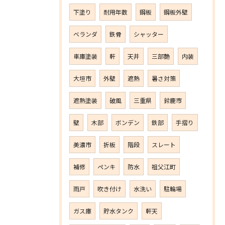
下塗り
耐用年数
鋼板
鋼板外壁
ベランダ
鉄骨
シャッター
車庫塗装
軒
天井
三部艶
内装
大垣市
外壁
遮熱
暑さ対策
遮熱塗装
破風
三重県
鈴鹿市
壁
木部
ボンデン
鉄部
手摺り
美濃市
折板
階段
スレート
補修
ペンキ
防水
祖父江町
雨戸
吹き付け
水洗い
駐輪場
ガス庫
貯水タンク
軒天