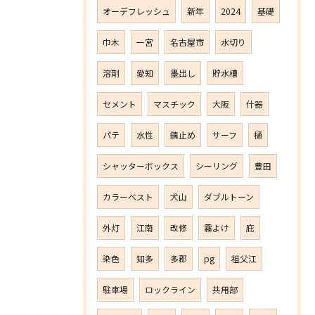
オーデフレッシュ
新年
2024
基礎
巾木
一宮
名古屋市
水切り
溶剤
愛知
墨出し
貯水槽
セメント
マスチック
大阪
什器
パテ
水性
錆止め
サーフ
樋
シャッターボックス
シーリング
豊田
カラーベスト
犬山
ダブルトーン
外灯
江南
改修
霧よけ
庇
染色
知多
多郡
pg
祖父江
駐車場
ロックライン
共用部