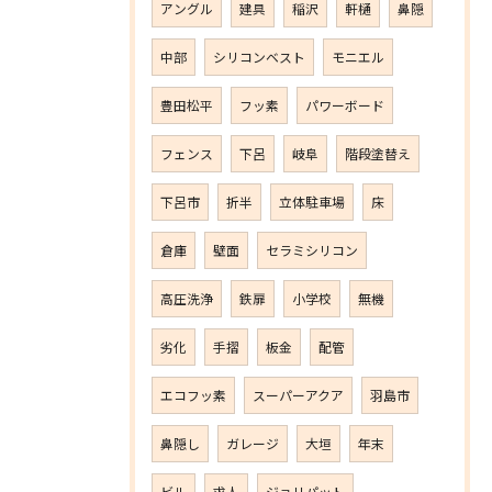
アングル
建具
稲沢
軒樋
鼻隠
中部
シリコンベスト
モニエル
豊田松平
フッ素
パワーボード
フェンス
下呂
岐阜
階段塗替え
下呂市
折半
立体駐車場
床
倉庫
壁面
セラミシリコン
高圧洗浄
鉄扉
小学校
無機
劣化
手摺
板金
配管
エコフッ素
スーパーアクア
羽島市
鼻隠し
ガレージ
大垣
年末
ビル
求人
ジョリパット